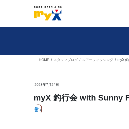
コ
ナ
ン
ビ
テ
ゲ
ン
ー
ツ
シ
へ
ョ
ス
ン
キ
に
HOME
スタッフブログ
ルアーフィッシング
myX 釣行
ッ
移
プ
動
2023年7月24日
myX 釣行会 with Sunny F