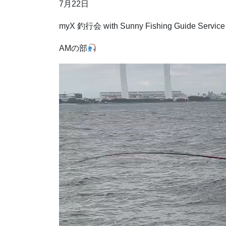
7月22日
myX 釣行会 with Sunny Fishing Guide Service
AMの部
動
画
プ
レ
ー
ヤ
ー