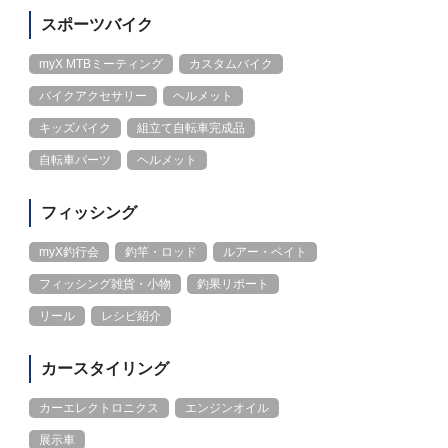
スポーツバイク
myX MTBミーティング
カスタムバイク
バイクアクセサリー
ヘルメット
キッズバイク
組立て自転車完成品
自転車パーツ
ヘルメット
フィッシング
myX釣行会
釣竿・ロッド
ルアー・ベイト
フィッシング雑貨・小物
釣果リポート
リール
レシピ紹介
カースタイリング
カーエレクトロニクス
エンジンオイル
展示車