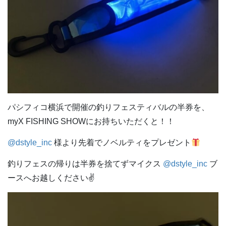
パシフィコ横浜で開催の釣りフェスティバルの半券を、
myX FISHING SHOWにお持ちいただくと！！
@dstyle_inc
様より先着でノベルティをプレゼント
釣りフェスの帰りは半券を捨てずマイクス
@dstyle_inc
ブ
ースへお越しください✌️
動
画