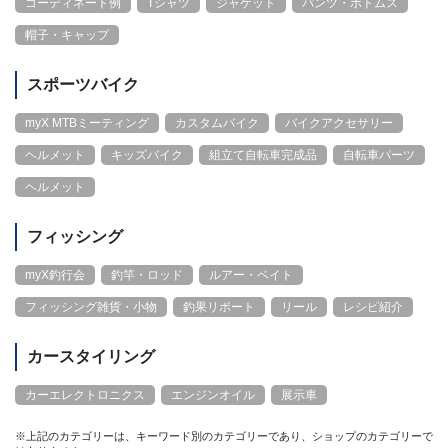
コーディネート例
Tシャツ
ジャケット
パンツ・ボトムス
帽子・キャップ
スポーツバイク
myX MTBミーティング
カスタムバイク
バイクアクセサリー
ヘルメット
キッズバイク
組立て自転車完成品
自転車パーツ
ヘルメット
フィッシング
myX釣行会
釣竿・ロッド
ルアー・ベイト
フィッシング雑貨・小物
釣果リポート
リール
レシピ紹介
カースタイリング
カーエレクトロニクス
エンジンオイル
展示車
※上記のカテゴリーは、キーワード別のカテゴリーであり、ショップのカテゴリーで