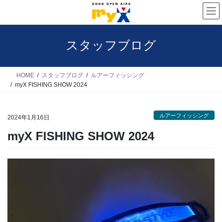
コ
ナ
ン
ビ
テ
ゲ
スタッフブログ
ン
ー
ツ
シ
へ
ョ
HOME
スタッフブログ
ルアーフィッシング
myX FISHING SHOW 2024
ス
ン
キ
に
ルアーフィッシング
ッ
移
2024年1月16日
プ
動
myX FISHING SHOW 2024