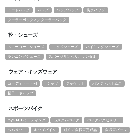
トートバッグ
バッグ
バッグパック
防水バッグ
クーラーボックス／クーラーバック
靴・シューズ
スニーカー・シューズ
キッズシューズ
ハイキングシューズ
ランニングシューズ
スポーツサンダル、サンダル
ウェア・キッズウェア
コーディネート例
Tシャツ
ジャケット
パンツ・ボトムス
帽子・キャップ
スポーツバイク
myX MTBミーティング
カスタムバイク
バイクアクセサリー
ヘルメット
キッズバイク
組立て自転車完成品
自転車パーツ