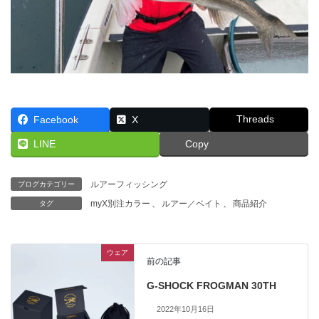
Threads
Facebook
X
LINE
Copy
ルアーフィッシング
ブログカテゴリー
myX別注カラー
、
ルアー／ベイト
、
商品紹介
タグ
ウェア
前の記事
G-SHOCK FROGMAN 30TH
2022年10月16日