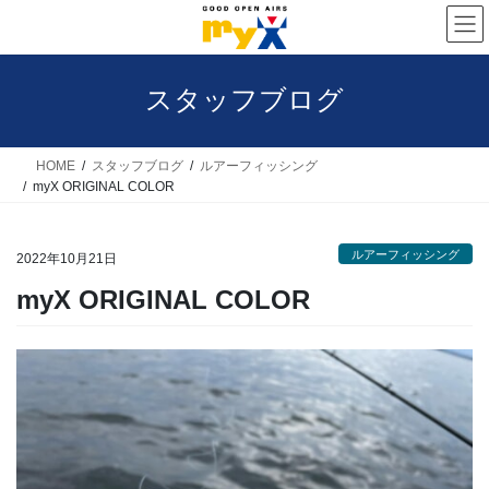
コ
ナ
ン
ビ
テ
ゲ
スタッフブログ
ン
ー
ツ
シ
へ
ョ
HOME
スタッフブログ
ルアーフィッシング
myX ORIGINAL COLOR
ス
ン
キ
に
ルアーフィッシング
ッ
移
2022年10月21日
プ
動
myX ORIGINAL COLOR