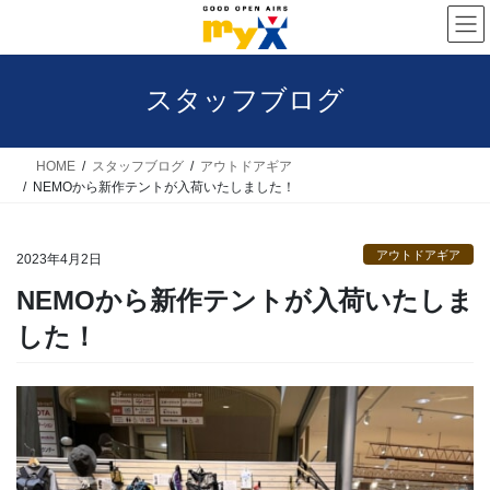
コ
ナ
ン
ビ
テ
ゲ
スタッフブログ
ン
ー
ツ
シ
へ
ョ
HOME
スタッフブログ
アウトドアギア
NEMOから新作テントが入荷いたしました！
ス
ン
キ
に
アウトドアギア
ッ
移
2023年4月2日
プ
動
NEMOから新作テントが入荷いたしま
した！