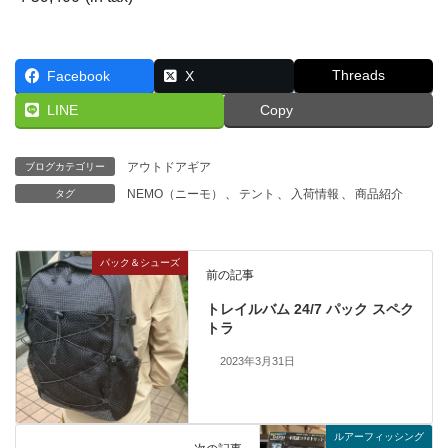
Threads
Facebook
X
LINE
Copy
アウトドアギア
ブログカテゴリー
NEMO（ニーモ）
、
テント
、
入荷情報
、
商品紹介
タグ
パック＆シューズ
前の記事
トレイルバム 24/7 パック スペク
トラ
2023年3月31日
ルアーフィッシング