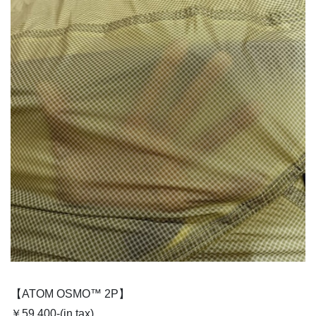
【ATOM OSMO™ 2P】
￥59,400-(in tax)