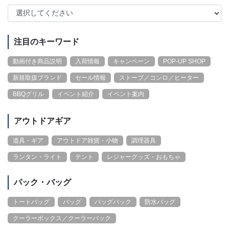
注目のキーワード
動画付き商品説明
入荷情報
キャンペーン
POP-UP SHOP
新規取扱ブランド
セール情報
ストーブ／コンロ／ヒーター
BBQグリル
イベント紹介
イベント案内
アウトドアギア
道具・ギア
アウトドア雑貨・小物
調理器具
ランタン・ライト
テント
レジャーグッズ・おもちゃ
パック・バッグ
トートバッグ
バッグ
バッグパック
防水バッグ
クーラーボックス／クーラーバック