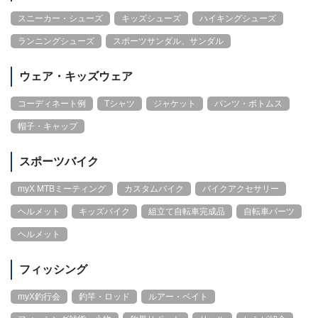
スニーカー・シューズ
キッズシューズ
ハイキングシューズ
ランニングシューズ
スポーツサンダル、サンダル
ウェア・キッズウェア
コーディネート例
Tシャツ
ジャケット
パンツ・ボトムス
帽子・キャップ
スポーツバイク
myX MTBミーティング
カスタムバイク
バイクアクセサリー
ヘルメット
キッズバイク
組立て自転車完成品
自転車パーツ
ヘルメット
フィッシング
myX釣行会
釣竿・ロッド
ルアー・ベイト