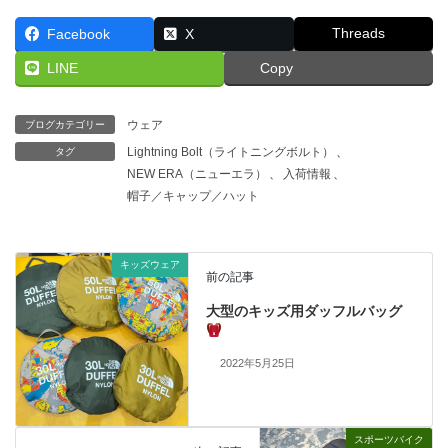
Threads
Facebook
X
LINE
Copy
ウェア
ブログカテゴリー
Lightning Bolt（ライトニングボルト）
、
タグ
NEW ERA（ニューエラ）
、
入荷情報
、
帽子／キャップ／ハット
キッズウェア
前の記事
大型のキッズ用ダッフルバッグ
2022年5月25日
スポーツバイク