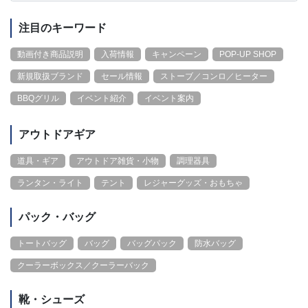
注目のキーワード
動画付き商品説明
入荷情報
キャンペーン
POP-UP SHOP
新規取扱ブランド
セール情報
ストーブ／コンロ／ヒーター
BBQグリル
イベント紹介
イベント案内
アウトドアギア
道具・ギア
アウトドア雑貨・小物
調理器具
ランタン・ライト
テント
レジャーグッズ・おもちゃ
パック・バッグ
トートバッグ
バッグ
バッグパック
防水バッグ
クーラーボックス／クーラーバック
靴・シューズ