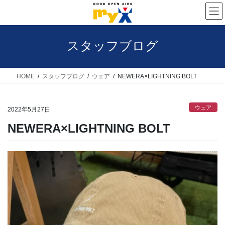
コ
ナ
ン
ビ
テ
ゲ
スタッフブログ
ン
ー
ツ
シ
へ
ョ
HOME
スタッフブログ
ウェア
NEWERA×LIGHTNING BOLT
ス
ン
キ
に
ウェア
2022年5月27日
ッ
移
NEWERA×LIGHTNING BOLT
プ
動