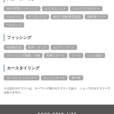
myX MTBミーティング
カスタムバイク
バイクアクセサリー
ヘルメット
キッズバイク
組立て自転車完成品
自転車パーツ
ヘルメット
フィッシング
myX釣行会
釣竿・ロッド
ルアー・ベイト
フィッシング雑貨・小物
釣果リポート
リール
レシピ紹介
カースタイリング
カーエレクトロニクス
エンジンオイル
展示車
※上記のカテゴリーは、キーワード別のカテゴリーであり、ショップのカテゴリーで
はありません。