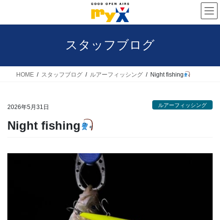
コ
ナ
ン
ビ
テ
ゲ
スタッフブログ
ン
ー
ツ
シ
へ
ョ
HOME
スタッフブログ
ルアーフィッシング
Night fishing
ス
ン
キ
に
ルアーフィッシング
2026年5月31日
ッ
移
Night fishing
プ
動