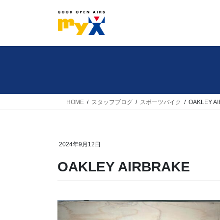
コ
ナ
ン
ビ
テ
ゲ
ン
ー
ツ
シ
へ
ョ
ス
ン
キ
に
HOME
スタッフブログ
スポーツバイク
OAKLEY A
ッ
移
プ
動
2024年9月12日
OAKLEY AIRBRAKE