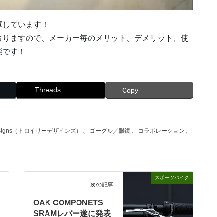
在庫しています！
おりますので、メーカー毎のメリット、デメリット、使
能です！
Threads
Copy
 Designs（トロイリーデザインズ）
、
ゴーグル／眼鏡
、
コラボレーション
、
スポーツバイク
次の記事
OAK COMPONETS
SRAMレバー遂に発表