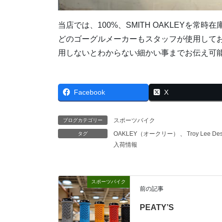
当店では、100%、SMITH OAKLEYを常時
どのゴーグルメーカーもスタッフが使用して
用しないとわからない細かい事までお伝え可
Facebook
X
スポーツバイク
ブログカテゴリー
OAKLEY（オークリー）
、
Troy Lee
タグ
入荷情報
スポーツバイク
前の記事
PEATY’S