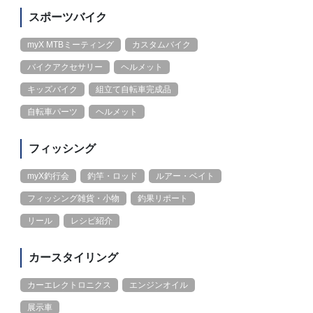
スポーツバイク
myX MTBミーティング
カスタムバイク
バイクアクセサリー
ヘルメット
キッズバイク
組立て自転車完成品
自転車パーツ
ヘルメット
フィッシング
myX釣行会
釣竿・ロッド
ルアー・ベイト
フィッシング雑貨・小物
釣果リポート
リール
レシピ紹介
カースタイリング
カーエレクトロニクス
エンジンオイル
展示車