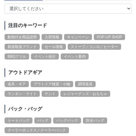
注目のキーワード
動画付き商品説明
入荷情報
キャンペーン
POP-UP SHOP
新規取扱ブランド
セール情報
ストーブ／コンロ／ヒーター
BBQグリル
イベント紹介
イベント案内
アウトドアギア
道具・ギア
アウトドア雑貨・小物
調理器具
ランタン・ライト
テント
レジャーグッズ・おもちゃ
パック・バッグ
トートバッグ
バッグ
バッグパック
防水バッグ
クーラーボックス／クーラーバック