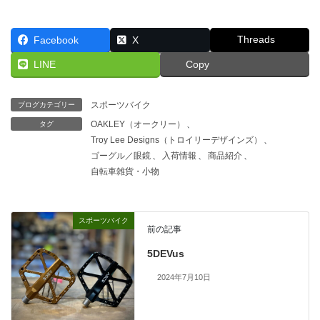
Threads
Facebook
X
LINE
Copy
スポーツバイク
ブログカテゴリー
OAKLEY（オークリー）
、
タグ
Troy Lee Designs（トロイリーデザインズ）
、
ゴーグル／眼鏡
、
入荷情報
、
商品紹介
、
自転車雑貨・小物
スポーツバイク
前の記事
5DEVus
2024年7月10日