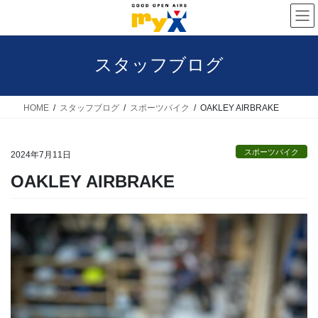
コ
ナ
ン
ビ
テ
ゲ
スタッフブログ
ン
ー
ツ
シ
へ
ョ
HOME
スタッフブログ
スポーツバイク
OAKLEY AIRBRAKE
ス
ン
キ
に
スポーツバイク
2024年7月11日
ッ
移
OAKLEY AIRBRAKE
プ
動