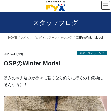
コ
ナ
ン
ビ
テ
ゲ
スタッフブログ
ン
ー
ツ
シ
へ
ョ
HOME
スタッフブログ
ルアーフィッシング
OSPのWinter Model
ス
ン
キ
に
ルアーフィッシング
2020年11月9日
ッ
移
OSPのWinter Model
プ
動
朝夕の冷え込みが徐々に強くなり釣りに行くのも億劫に…
そんな方に！