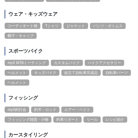
ウェア・キッズウェア
コーディネート例
Tシャツ
ジャケット
パンツ・ボトムス
帽子・キャップ
スポーツバイク
myX MTBミーティング
カスタムバイク
バイクアクセサリー
ヘルメット
キッズバイク
組立て自転車完成品
自転車パーツ
ヘルメット
フィッシング
myX釣行会
釣竿・ロッド
ルアー・ベイト
フィッシング雑貨・小物
釣果リポート
リール
レシピ紹介
カースタイリング