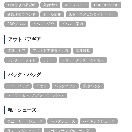
動画付き商品説明
入荷情報
キャンペーン
POP-UP SHOP
新規取扱ブランド
セール情報
ストーブ／コンロ／ヒーター
BBQグリル
イベント紹介
イベント案内
アウトドアギア
道具・ギア
アウトドア雑貨・小物
調理器具
ランタン・ライト
テント
レジャーグッズ・おもちゃ
パック・バッグ
トートバッグ
バッグ
バッグパック
防水バッグ
クーラーボックス／クーラーバック
靴・シューズ
スニーカー・シューズ
キッズシューズ
ハイキングシューズ
ランニングシューズ
スポーツサンダル、サンダル