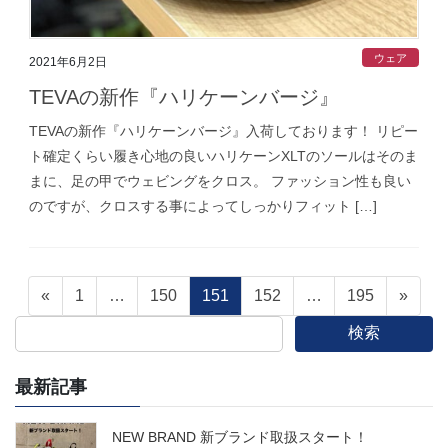
ウェア
2021年6月2日
TEVAの新作『ハリケーンバージ』
TEVAの新作『ハリケーンバージ』入荷しております！ リピー
ト確定くらい履き心地の良いハリケーンXLTのソールはそのま
まに、足の甲でウェビングをクロス。 ファッション性も良い
のですが、クロスする事によってしっかりフィット […]
投
固
固
固
固
固
«
1
…
150
151
152
…
195
»
定
定
定
定
定
検索
稿
ペ
ペ
ペ
ペ
ペ
ー
ー
ー
ー
ー
最新記事
の
ジ
ジ
ジ
ジ
ジ
ペ
NEW BRAND 新ブランド取扱スタート！