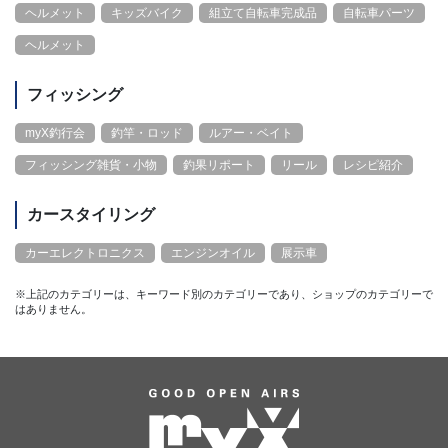
ヘルメット
キッズバイク
組立て自転車完成品
自転車パーツ
ヘルメット
フィッシング
myX釣行会
釣竿・ロッド
ルアー・ベイト
フィッシング雑貨・小物
釣果リポート
リール
レシピ紹介
カースタイリング
カーエレクトロニクス
エンジンオイル
展示車
※上記のカテゴリーは、キーワード別のカテゴリーであり、ショップのカテゴリーで
はありません。