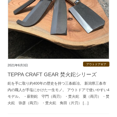
アウトドアギア
2021年6月3日
TEPPA CRAFT GEAR 焚火鉈シリーズ
鉈を手に取り約400年の歴史を持つ三条鍛冶。 新潟県三条市
内の職人が手塩にかけた一生モノ。 アウトドアで使いやすい4
モデル。 ・薪割鉈 守門（両刃） ・焚火鉈 粟（両刃） ・焚
火鉈 弥彦（両刃） ・焚火鉈 角田（片刃） […]