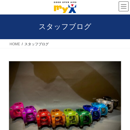
コ
ナ
ン
ビ
テ
ゲ
スタッフブログ
ン
ー
ツ
シ
へ
ョ
HOME
スタッフブログ
ス
ン
キ
に
ッ
移
プ
動