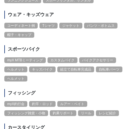
ランニングシューズ
スポーツサンダル、サンダル
ウェア・キッズウェア
コーディネート例
Tシャツ
ジャケット
パンツ・ボトムス
帽子・キャップ
スポーツバイク
myX MTBミーティング
カスタムバイク
バイクアクセサリー
ヘルメット
キッズバイク
組立て自転車完成品
自転車パーツ
ヘルメット
フィッシング
myX釣行会
釣竿・ロッド
ルアー・ベイト
フィッシング雑貨・小物
釣果リポート
リール
レシピ紹介
カースタイリング