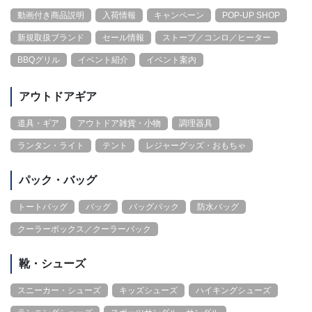
動画付き商品説明
入荷情報
キャンペーン
POP-UP SHOP
新規取扱ブランド
セール情報
ストーブ／コンロ／ヒーター
BBQグリル
イベント紹介
イベント案内
アウトドアギア
道具・ギア
アウトドア雑貨・小物
調理器具
ランタン・ライト
テント
レジャーグッズ・おもちゃ
パック・バッグ
トートバッグ
バッグ
バッグパック
防水バッグ
クーラーボックス／クーラーバック
靴・シューズ
スニーカー・シューズ
キッズシューズ
ハイキングシューズ