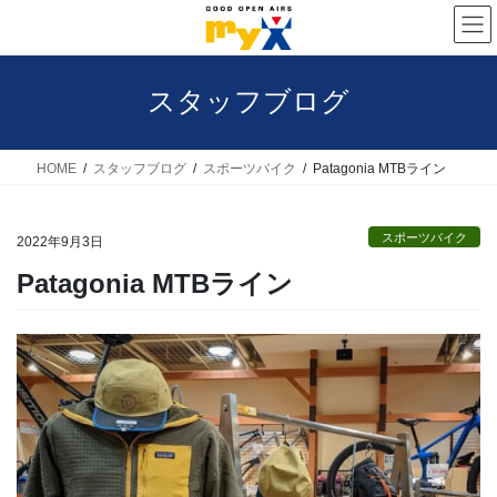
コ
ナ
ン
ビ
テ
ゲ
スタッフブログ
ン
ー
ツ
シ
へ
ョ
HOME
スタッフブログ
スポーツバイク
Patagonia MTBライン
ス
ン
キ
に
スポーツバイク
2022年9月3日
ッ
移
Patagonia MTBライン
プ
動