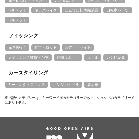
myX MTBミーティング
カスタムバイク
バイクアクセサリー
ヘルメット
キッズバイク
組立て自転車完成品
自転車パーツ
ヘルメット
フィッシング
myX釣行会
釣竿・ロッド
ルアー・ベイト
フィッシング雑貨・小物
釣果リポート
リール
レシピ紹介
カースタイリング
カーエレクトロニクス
エンジンオイル
展示車
※上記のカテゴリーは、キーワード別のカテゴリーであり、ショップのカテゴリーで
はありません。