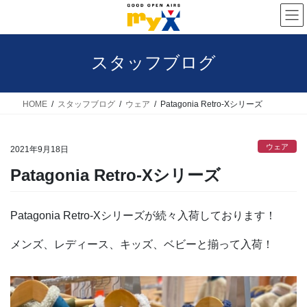
コ
ナ
ン
ビ
テ
ゲ
スタッフブログ
ン
ー
ツ
シ
へ
ョ
HOME
スタッフブログ
ウェア
Patagonia Retro-Xシリーズ
ス
ン
キ
に
ウェア
2021年9月18日
ッ
移
Patagonia Retro-Xシリーズ
プ
動
Patagonia Retro-Xシリーズが続々入荷しております！
メンズ、レディース、キッズ、ベビーと揃って入荷！