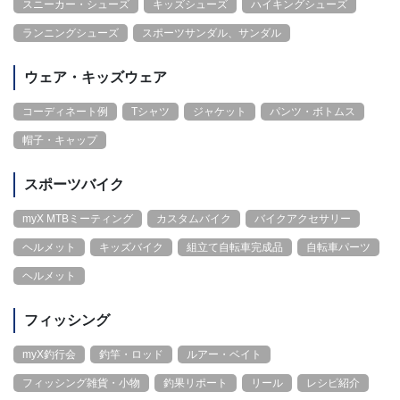
スニーカー・シューズ
キッズシューズ
ハイキングシューズ
ランニングシューズ
スポーツサンダル、サンダル
ウェア・キッズウェア
コーディネート例
Tシャツ
ジャケット
パンツ・ボトムス
帽子・キャップ
スポーツバイク
myX MTBミーティング
カスタムバイク
バイクアクセサリー
ヘルメット
キッズバイク
組立て自転車完成品
自転車パーツ
ヘルメット
フィッシング
myX釣行会
釣竿・ロッド
ルアー・ベイト
フィッシング雑貨・小物
釣果リポート
リール
レシピ紹介