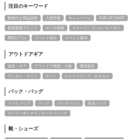
注目のキーワード
動画付き商品説明
入荷情報
キャンペーン
POP-UP SHOP
新規取扱ブランド
セール情報
ストーブ／コンロ／ヒーター
BBQグリル
イベント紹介
イベント案内
アウトドアギア
道具・ギア
アウトドア雑貨・小物
調理器具
ランタン・ライト
テント
レジャーグッズ・おもちゃ
パック・バッグ
トートバッグ
バッグ
バッグパック
防水バッグ
クーラーボックス／クーラーバック
靴・シューズ