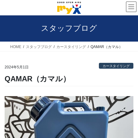
コ
ナ
ン
ビ
テ
ゲ
スタッフブログ
ン
ー
ツ
シ
へ
ョ
HOME
スタッフブログ
カースタイリング
QAMAR（カマル）
ス
ン
キ
に
カースタイリング
2024年5月1日
ッ
移
QAMAR（カマル）
プ
動