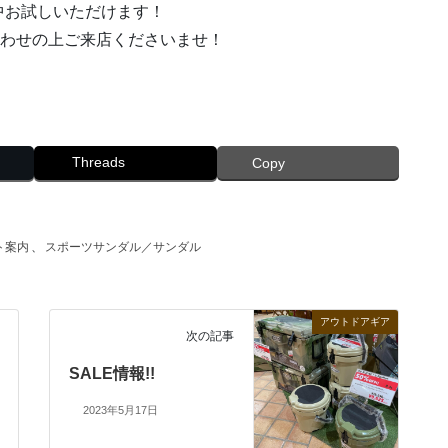
中お試しいただけます！
誘いあわせの上ご来店くださいませ！
Threads
Copy
ト案内
、
スポーツサンダル／サンダル
アウトドアギア
次の記事
SALE情報!!
2023年5月17日