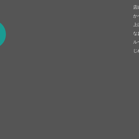
be
店
か
上
な
ル
じ