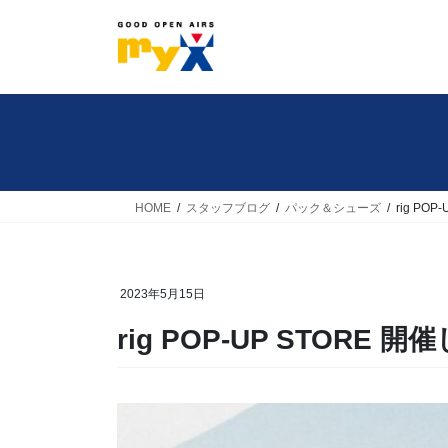
コ
ナ
ン
ビ
テ
ゲ
ン
ー
ツ
シ
へ
ョ
ス
ン
キ
に
HOME
スタッフブログ
パック＆シューズ
rig PO
ッ
移
プ
動
2023年5月15日
rig POP-UP STORE 