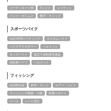
コーディネート例
Tシャツ
ジャケット
パンツ・ボトムス
帽子・キャップ
スポーツバイク
myX MTBミーティング
カスタムバイク
バイクアクセサリー
ヘルメット
キッズバイク
組立て自転車完成品
自転車パーツ
ヘルメット
フィッシング
myX釣行会
釣竿・ロッド
ルアー・ベイト
フィッシング雑貨・小物
釣果リポート
リール
レシピ紹介