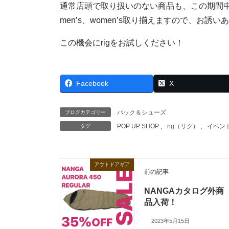
通常店頭で取り扱いのない商品も、この期間
men’s、women’s取り揃えますので、お
この機会にrigをお試しください！
Facebook
X
パック＆シューズ
ブログカテゴリー
POP UP SHOP
、
rig（リグ）
、
イベン
タグ
アウトドアギア
前の記事
NANGAカタログ外商
品入荷！
2023年5月15日