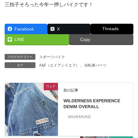
三拍子そろった今年一押しバイクです！
Threads
Facebook
X
LINE
Copy
スポーツバイク
ブログカテゴリー
A&F（エイアンドエフ）
、
自転車パーツ
タグ
ウェア
前の記事
WILDERNESS EXPERIENCE
DENIM OVERALL
2021年9月25日