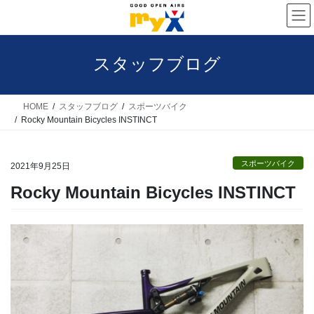
コ
ナ
ン
ビ
テ
ゲ
スタッフブログ
ン
ー
ツ
シ
へ
ョ
HOME
スタッフブログ
スポーツバイク
Rocky Mountain Bicycles INSTINCT
ス
ン
キ
に
スポーツバイク
ッ
移
2021年9月25日
プ
動
Rocky Mountain Bicycles INSTINCT