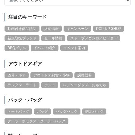
注目のキーワード
動画付き商品説明
入荷情報
キャンペーン
POP-UP SHOP
新規取扱ブランド
セール情報
ストーブ／コンロ／ヒーター
BBQグリル
イベント紹介
イベント案内
アウトドアギア
道具・ギア
アウトドア雑貨・小物
調理器具
ランタン・ライト
テント
レジャーグッズ・おもちゃ
パック・バッグ
トートバッグ
バッグ
バッグパック
防水バッグ
クーラーボックス／クーラーバック