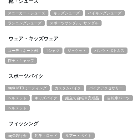
靴・シューズ
スニーカー・シューズ
キッズシューズ
ハイキングシューズ
ランニングシューズ
スポーツサンダル、サンダル
ウェア・キッズウェア
コーディネート例
Tシャツ
ジャケット
パンツ・ボトムス
帽子・キャップ
スポーツバイク
myX MTBミーティング
カスタムバイク
バイクアクセサリー
ヘルメット
キッズバイク
組立て自転車完成品
自転車パーツ
ヘルメット
フィッシング
myX釣行会
釣竿・ロッド
ルアー・ベイト