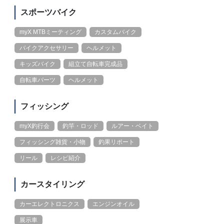
スポーツバイク
myX MTBミーティング
カスタムバイク
バイクアクセサリー
ヘルメット
キッズバイク
組立て自転車完成品
自転車パーツ
ヘルメット
フィッシング
myX釣行会
釣竿・ロッド
ルアー・ベイト
フィッシング雑貨・小物
釣果リポート
リール
レシピ紹介
カースタイリング
カーエレクトロニクス
エンジンオイル
展示車