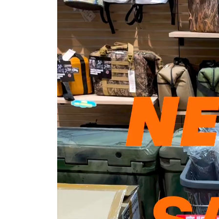
画
プ
レ
ー
ヤ
ー