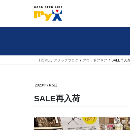
コ
ナ
ン
ビ
テ
ゲ
ン
ー
ツ
シ
へ
ョ
ス
ン
キ
に
HOME
スタッフブログ
アウトドアギア
SALE再入
ッ
移
プ
動
2023年7月5日
SALE再入荷