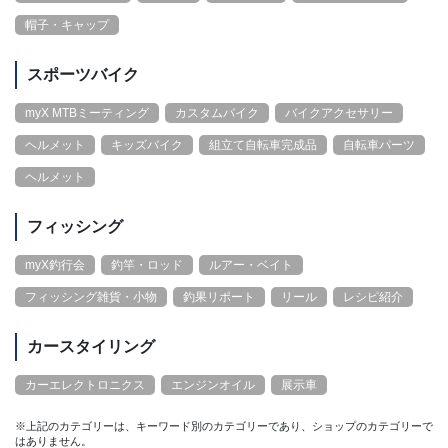
帽子・キャップ
スポーツバイク
myX MTBミーティング
カスタムバイク
バイクアクセサリー
ヘルメット
キッズバイク
組立て自転車完成品
自転車パーツ
ヘルメット
フィッシング
myX釣行会
釣竿・ロッド
ルアー・ベイト
フィッシング雑貨・小物
釣果リポート
リール
レシピ紹介
カースタイリング
カーエレクトロニクス
エンジンオイル
展示車
※上記のカテゴリーは、キーワード別のカテゴリーであり、ショップのカテゴリーで
はありません。