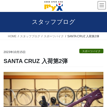
コ
ナ
ン
ビ
テ
ゲ
スタッフブログ
ン
ー
ツ
シ
へ
ョ
HOME
スタッフブログ
スポーツバイク
SANTA CRUZ 入荷第2弾
ス
ン
キ
に
スポーツバイク
2023年10月15日
ッ
移
SANTA CRUZ 入荷第2弾
プ
動