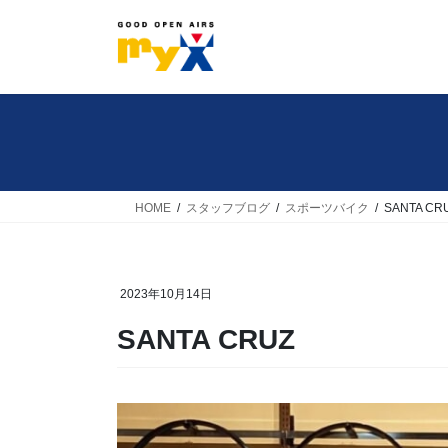
コ
ナ
ン
ビ
テ
ゲ
ン
ー
ツ
シ
へ
ョ
ス
ン
キ
に
HOME
スタッフブログ
スポーツバイク
SANTA CR
ッ
移
プ
動
2023年10月14日
SANTA CRUZ