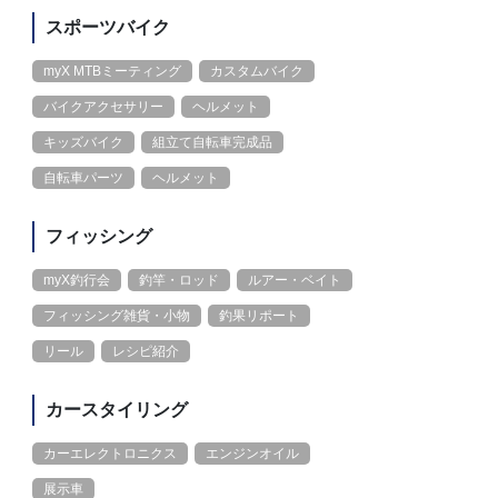
スポーツバイク
myX MTBミーティング
カスタムバイク
バイクアクセサリー
ヘルメット
キッズバイク
組立て自転車完成品
自転車パーツ
ヘルメット
フィッシング
myX釣行会
釣竿・ロッド
ルアー・ベイト
フィッシング雑貨・小物
釣果リポート
リール
レシピ紹介
カースタイリング
カーエレクトロニクス
エンジンオイル
展示車