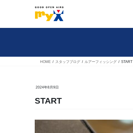
コ
ナ
ン
ビ
テ
ゲ
ン
ー
ツ
シ
へ
ョ
ス
ン
キ
に
HOME
スタッフブログ
ルアーフィッシング
START
ッ
移
プ
動
2024年8月9日
START