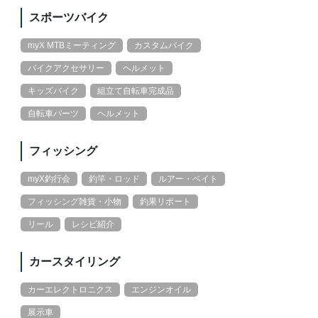
スポーツバイク
myX MTBミーティング
カスタムバイク
バイクアクセサリー
ヘルメット
キッズバイク
組立て自転車完成品
自転車パーツ
ヘルメット
フィッシング
myX釣行会
釣竿・ロッド
ルアー・ベイト
フィッシング雑貨・小物
釣果リポート
リール
レシピ紹介
カースタイリング
カーエレクトロニクス
エンジンオイル
展示車