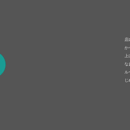
be
店
か
上
な
ル
じ