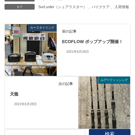
SurLuster（シュアラスター）
、
バイクケア
、
入荷情報
タグ
カースタイリング
前の記事
ECOFLOW ポップアップ開催！
2021年6月26日
ルアーフィッシング
次の記事
天龍
2021年6月28日
検索