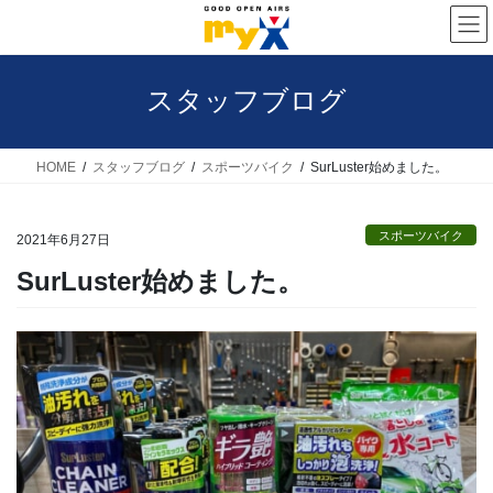
コ
ナ
ン
ビ
テ
ゲ
スタッフブログ
ン
ー
ツ
シ
へ
ョ
HOME
スタッフブログ
スポーツバイク
SurLuster始めました。
ス
ン
キ
に
スポーツバイク
2021年6月27日
ッ
移
SurLuster始めました。
プ
動