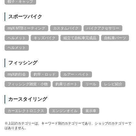
帽子・キャップ
スポーツバイク
myX MTBミーティング
カスタムバイク
バイクアクセサリー
ヘルメット
キッズバイク
組立て自転車完成品
自転車パーツ
ヘルメット
フィッシング
myX釣行会
釣竿・ロッド
ルアー・ベイト
フィッシング雑貨・小物
釣果リポート
リール
レシピ紹介
カースタイリング
カーエレクトロニクス
エンジンオイル
展示車
※上記のカテゴリーは、キーワード別のカテゴリーであり、ショップのカテゴリーで
はありません。