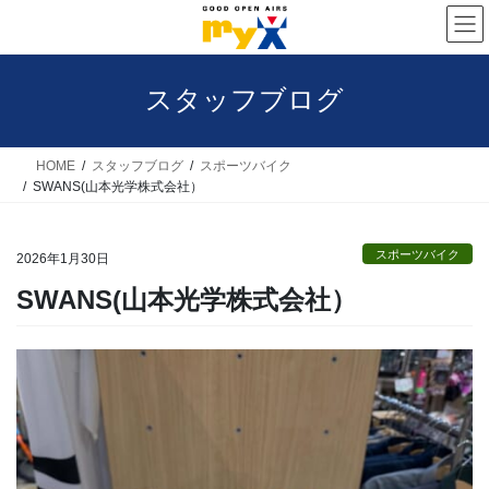
コ
ナ
ン
ビ
テ
ゲ
スタッフブログ
ン
ー
ツ
シ
へ
ョ
HOME
スタッフブログ
スポーツバイク
SWANS(山本光学株式会社）
ス
ン
キ
に
スポーツバイク
ッ
移
2026年1月30日
プ
動
SWANS(山本光学株式会社）