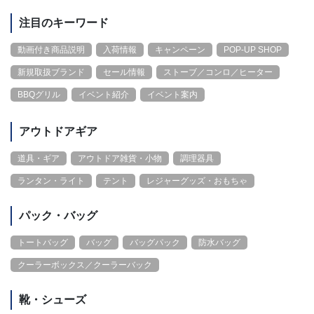
注目のキーワード
動画付き商品説明
入荷情報
キャンペーン
POP-UP SHOP
新規取扱ブランド
セール情報
ストーブ／コンロ／ヒーター
BBQグリル
イベント紹介
イベント案内
アウトドアギア
道具・ギア
アウトドア雑貨・小物
調理器具
ランタン・ライト
テント
レジャーグッズ・おもちゃ
パック・バッグ
トートバッグ
バッグ
バッグパック
防水バッグ
クーラーボックス／クーラーバック
靴・シューズ