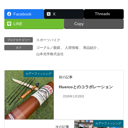
Threads
Facebook
X
LINE
Copy
スポーツバイク
ブログカテゴリー
ゴーグル／眼鏡
、
入荷情報
、
商品紹介
、
タグ
山本光学株式会社
ルアーフィッシング
前の記事
Huercoとのコラボレーション
2026年1月28日
ルアーフィッシング
次の記事