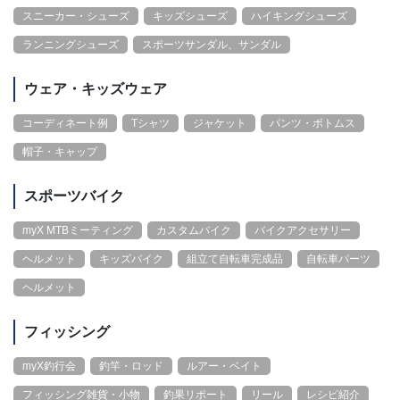
スニーカー・シューズ
キッズシューズ
ハイキングシューズ
ランニングシューズ
スポーツサンダル、サンダル
ウェア・キッズウェア
コーディネート例
Tシャツ
ジャケット
パンツ・ボトムス
帽子・キャップ
スポーツバイク
myX MTBミーティング
カスタムバイク
バイクアクセサリー
ヘルメット
キッズバイク
組立て自転車完成品
自転車パーツ
ヘルメット
フィッシング
myX釣行会
釣竿・ロッド
ルアー・ベイト
フィッシング雑貨・小物
釣果リポート
リール
レシピ紹介