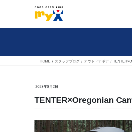
コ
ナ
ン
ビ
テ
ゲ
ン
ー
ツ
シ
へ
ョ
ス
ン
キ
に
HOME
スタッフブログ
アウトドアギア
TENTER×Or
ッ
移
プ
動
2023年8月2日
TENTER×Oregonian Ca