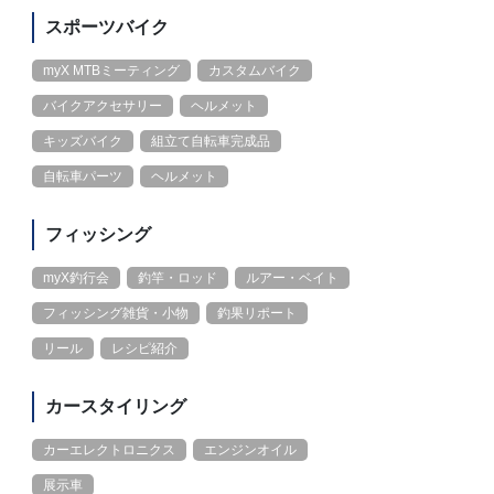
スポーツバイク
myX MTBミーティング
カスタムバイク
バイクアクセサリー
ヘルメット
キッズバイク
組立て自転車完成品
自転車パーツ
ヘルメット
フィッシング
myX釣行会
釣竿・ロッド
ルアー・ベイト
フィッシング雑貨・小物
釣果リポート
リール
レシピ紹介
カースタイリング
カーエレクトロニクス
エンジンオイル
展示車