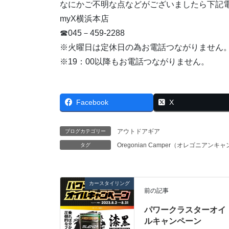
なにかご不明な点などがございましたら下記
myX横浜本店
☎045－459-2288
※火曜日は定休日の為お電話つながりません
※19：00以降もお電話つながりません。
Facebook
X
アウトドアギア
ブログカテゴリー
Oregonian Camper（オレゴニアンキ
タグ
カースタイリング
前の記事
パワークラスターオイ
ルキャンペーン