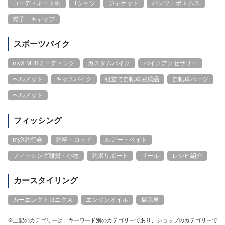
コーディネート例
Tシャツ
ジャケット
パンツ・ボトムス
帽子・キャップ
スポーツバイク
myX MTBミーティング
カスタムバイク
バイクアクセサリー
ヘルメット
キッズバイク
組立て自転車完成品
自転車パーツ
ヘルメット
フィッシング
myX釣行会
釣竿・ロッド
ルアー・ベイト
フィッシング雑貨・小物
釣果リポート
リール
レシピ紹介
カースタイリング
カーエレクトロニクス
エンジンオイル
展示車
※上記のカテゴリーは、キーワード別のカテゴリーであり、ショップのカテゴリーで