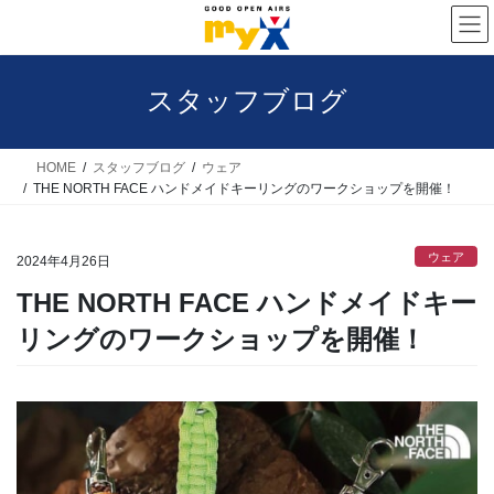
コ
ナ
ン
ビ
テ
ゲ
スタッフブログ
ン
ー
ツ
シ
へ
ョ
HOME
スタッフブログ
ウェア
THE NORTH FACE ハンドメイドキーリングのワークショップを開催！
ス
ン
キ
に
ウェア
ッ
移
2024年4月26日
プ
動
THE NORTH FACE ハンドメイドキー
リングのワークショップを開催！