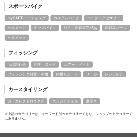
スポーツバイク
myX MTBミーティング
カスタムバイク
バイクアクセサリー
ヘルメット
キッズバイク
組立て自転車完成品
自転車パーツ
ヘルメット
フィッシング
myX釣行会
釣竿・ロッド
ルアー・ベイト
フィッシング雑貨・小物
釣果リポート
リール
レシピ紹介
カースタイリング
カーエレクトロニクス
エンジンオイル
展示車
※上記のカテゴリーは、キーワード別のカテゴリーであり、ショップのカテゴリーで
はありません。