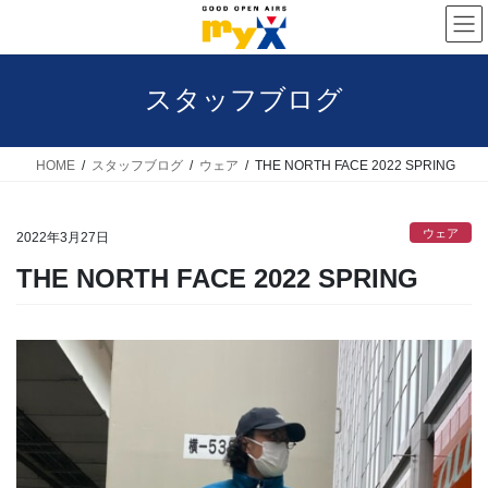
コ
ナ
ン
ビ
テ
ゲ
スタッフブログ
ン
ー
ツ
シ
へ
ョ
HOME
スタッフブログ
ウェア
THE NORTH FACE 2022 SPRING
ス
ン
キ
に
ウェア
2022年3月27日
ッ
移
THE NORTH FACE 2022 SPRING
プ
動