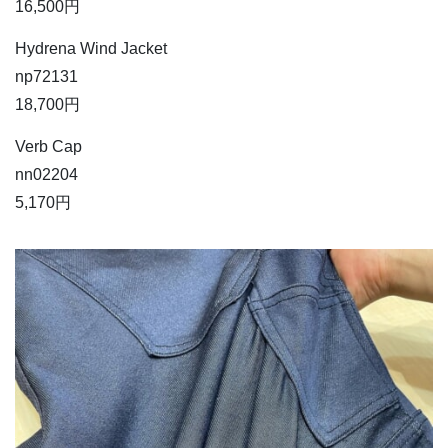
16,500円
Hydrena Wind Jacket
np72131
18,700円
Verb Cap
nn02204
5,170円