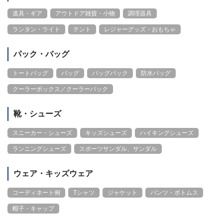
道具・ギア
アウトドア雑貨・小物
調理器具
ランタン・ライト
テント
レジャーグッズ・おもちゃ
パック・バッグ
トートバッグ
バッグ
バッグパック
防水バッグ
クーラーボックス／クーラーバック
靴・シューズ
スニーカー・シューズ
キッズシューズ
ハイキングシューズ
ランニングシューズ
スポーツサンダル、サンダル
ウェア・キッズウェア
コーディネート例
Tシャツ
ジャケット
パンツ・ボトムス
帽子・キャップ