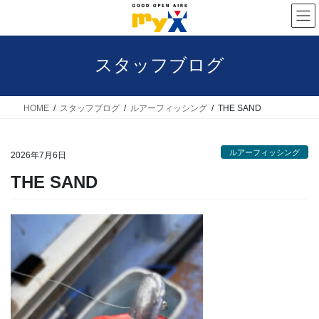
コ
ナ
ン
ビ
テ
ゲ
スタッフブログ
ン
ー
ツ
シ
へ
ョ
HOME
スタッフブログ
ルアーフィッシング
THE SAND
ス
ン
キ
に
ルアーフィッシング
2026年7月6日
ッ
移
THE SAND
プ
動