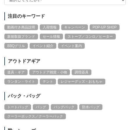
注目のキーワード
動画付き商品説明
入荷情報
キャンペーン
POP-UP SHOP
新規取扱ブランド
セール情報
ストーブ／コンロ／ヒーター
BBQグリル
イベント紹介
イベント案内
アウトドアギア
道具・ギア
アウトドア雑貨・小物
調理器具
ランタン・ライト
テント
レジャーグッズ・おもちゃ
パック・バッグ
トートバッグ
バッグ
バッグパック
防水バッグ
クーラーボックス／クーラーバック