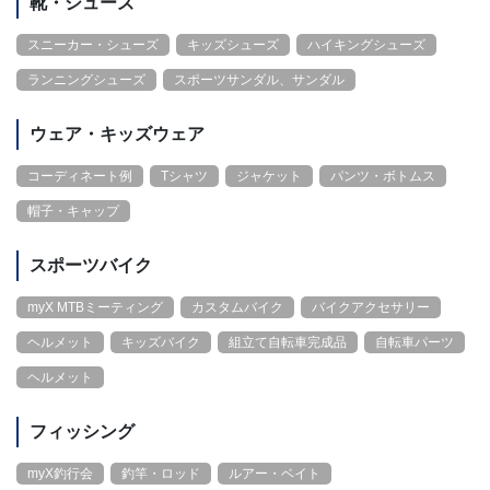
靴・シューズ
スニーカー・シューズ
キッズシューズ
ハイキングシューズ
ランニングシューズ
スポーツサンダル、サンダル
ウェア・キッズウェア
コーディネート例
Tシャツ
ジャケット
パンツ・ボトムス
帽子・キャップ
スポーツバイク
myX MTBミーティング
カスタムバイク
バイクアクセサリー
ヘルメット
キッズバイク
組立て自転車完成品
自転車パーツ
ヘルメット
フィッシング
myX釣行会
釣竿・ロッド
ルアー・ベイト