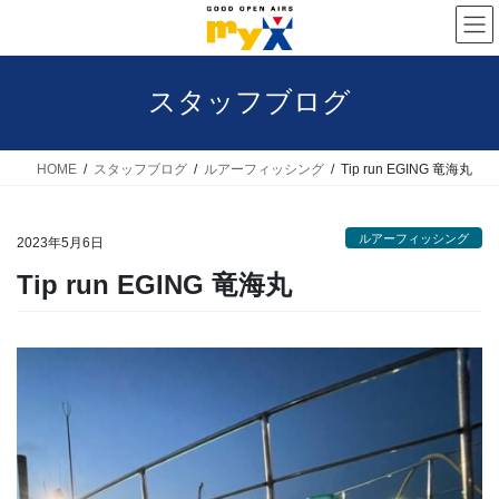
コ
ナ
ン
ビ
テ
ゲ
スタッフブログ
ン
ー
ツ
シ
へ
ョ
HOME
スタッフブログ
ルアーフィッシング
Tip run EGING 竜海丸
ス
ン
キ
に
ルアーフィッシング
2023年5月6日
ッ
移
Tip run EGING 竜海丸
プ
動