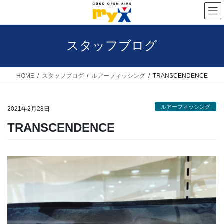
コ
ナ
ン
ビ
テ
ゲ
スタッフブログ
ン
ー
ツ
シ
へ
ョ
HOME
スタッフブログ
ルアーフィッシング
TRANSCENDENCE
ス
ン
キ
に
ルアーフィッシング
2021年2月28日
ッ
移
TRANSCENDENCE
プ
動