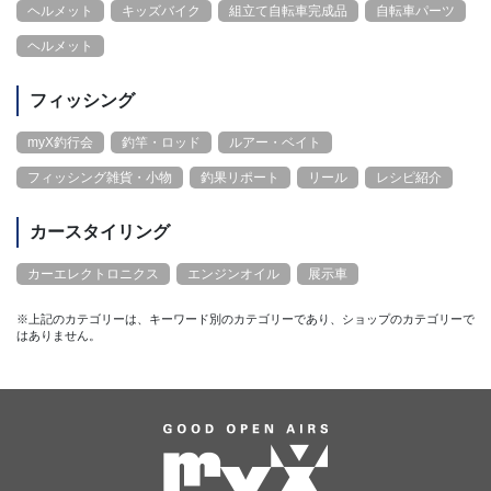
ヘルメット
キッズバイク
組立て自転車完成品
自転車パーツ
ヘルメット
フィッシング
myX釣行会
釣竿・ロッド
ルアー・ベイト
フィッシング雑貨・小物
釣果リポート
リール
レシピ紹介
カースタイリング
カーエレクトロニクス
エンジンオイル
展示車
※上記のカテゴリーは、キーワード別のカテゴリーであり、ショップのカテゴリーで
はありません。