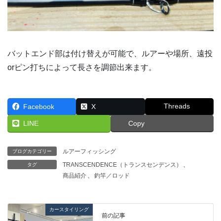
バットエンド部は付け替えが可能で、ルアーや場所、遠投
orピン打ちによって長さを調節出来ます。
Threads
Facebook
X
LINE
Copy
ルアーフィッシング
ブログカテゴリー
TRANSCENDENCE（トランスセンデンス）
、
タグ
商品紹介
、
釣竿／ロッド
カースタイリング
前の記事