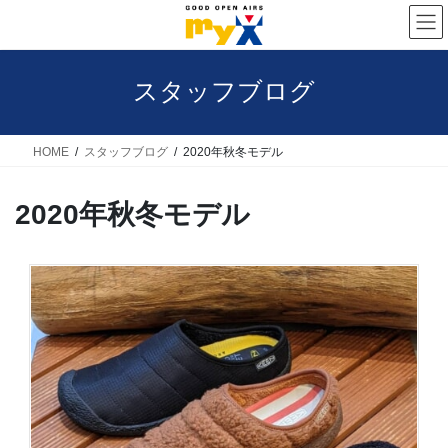
コ
ナ
ン
ビ
テ
ゲ
スタッフブログ
ン
ー
ツ
シ
へ
ョ
HOME
スタッフブログ
2020年秋冬モデル
ス
ン
2020年秋冬モデル
キ
に
ッ
移
プ
動