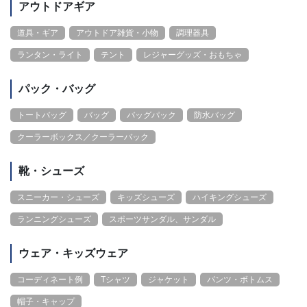
アウトドアギア
道具・ギア
アウトドア雑貨・小物
調理器具
ランタン・ライト
テント
レジャーグッズ・おもちゃ
パック・バッグ
トートバッグ
バッグ
バッグパック
防水バッグ
クーラーボックス／クーラーバック
靴・シューズ
スニーカー・シューズ
キッズシューズ
ハイキングシューズ
ランニングシューズ
スポーツサンダル、サンダル
ウェア・キッズウェア
コーディネート例
Tシャツ
ジャケット
パンツ・ボトムス
帽子・キャップ