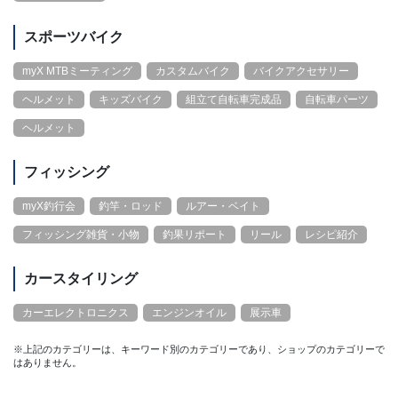
スポーツバイク
myX MTBミーティング
カスタムバイク
バイクアクセサリー
ヘルメット
キッズバイク
組立て自転車完成品
自転車パーツ
ヘルメット
フィッシング
myX釣行会
釣竿・ロッド
ルアー・ベイト
フィッシング雑貨・小物
釣果リポート
リール
レシピ紹介
カースタイリング
カーエレクトロニクス
エンジンオイル
展示車
※上記のカテゴリーは、キーワード別のカテゴリーであり、ショップのカテゴリーで
はありません。