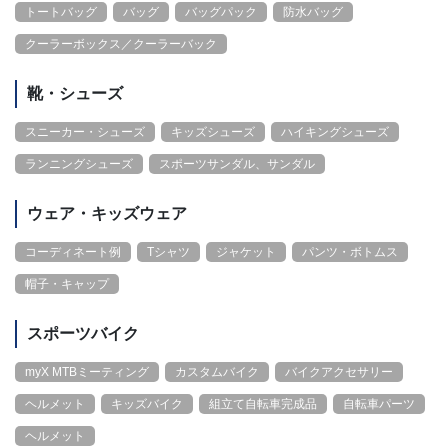
トートバッグ
バッグ
バッグパック
防水バッグ
クーラーボックス／クーラーバック
靴・シューズ
スニーカー・シューズ
キッズシューズ
ハイキングシューズ
ランニングシューズ
スポーツサンダル、サンダル
ウェア・キッズウェア
コーディネート例
Tシャツ
ジャケット
パンツ・ボトムス
帽子・キャップ
スポーツバイク
myX MTBミーティング
カスタムバイク
バイクアクセサリー
ヘルメット
キッズバイク
組立て自転車完成品
自転車パーツ
ヘルメット