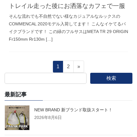
トレイル走った後にお洒落なカフェで一服
そんな流れでも不自然でない様なカジュアルなルックスの
COMMENCAL 2020モデル入荷してます！ こんなイケてるバ
イクブランドです！ この緑のフルサスはMETA TR 29 ORIGIN
Fr150mm Rr130m […]
投
固
固
1
2
»
定
定
検索
稿
ペ
ペ
ー
ー
最新記事
の
ジ
ジ
ペ
NEW BRAND 新ブランド取扱スタート！
2026年8月6日
ー