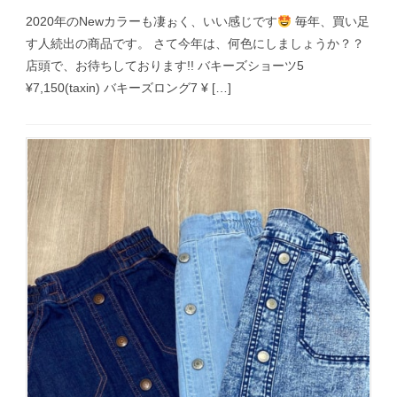
2020年のNewカラーも凄ぉく、いい感じです
毎年、買い足
す人続出の商品です。 さて今年は、何色にしましょうか？？
店頭で、お待ちしております!! バキーズショーツ5
¥7,150(taxin) バキーズロング7 ¥ […]