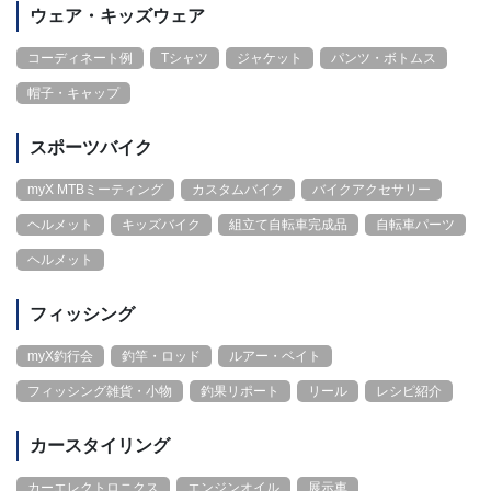
ウェア・キッズウェア
コーディネート例
Tシャツ
ジャケット
パンツ・ボトムス
帽子・キャップ
スポーツバイク
myX MTBミーティング
カスタムバイク
バイクアクセサリー
ヘルメット
キッズバイク
組立て自転車完成品
自転車パーツ
ヘルメット
フィッシング
myX釣行会
釣竿・ロッド
ルアー・ベイト
フィッシング雑貨・小物
釣果リポート
リール
レシピ紹介
カースタイリング
カーエレクトロニクス
エンジンオイル
展示車