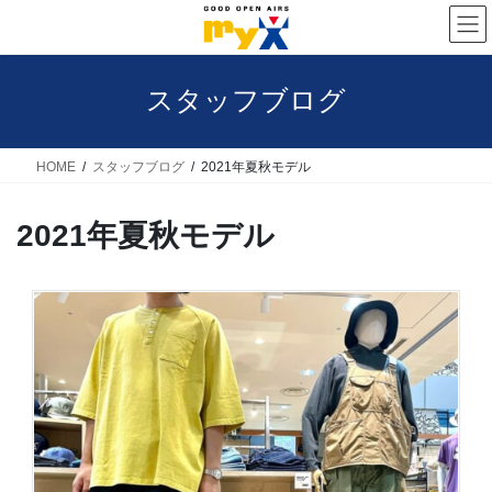
コ
ナ
ン
ビ
テ
ゲ
スタッフブログ
ン
ー
ツ
シ
へ
ョ
HOME
スタッフブログ
2021年夏秋モデル
ス
ン
2021年夏秋モデル
キ
に
ッ
移
プ
動