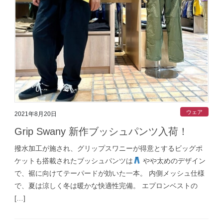
ウェア
2021年8月20日
Grip Swany 新作ブッシュパンツ入荷！
撥水加工が施され、グリップスワニーが得意とするビッグポ
ケットも搭載されたブッシュパンツは
やや太めのデザイン
で、裾に向けてテーパードが効いた一本。 内側メッシュ仕様
で、夏は涼しく冬は暖かな快適性完備。 エプロンベストの
[…]