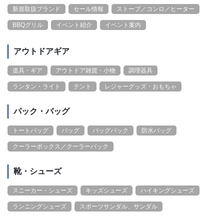
新規取扱ブランド
セール情報
ストーブ／コンロ／ヒーター
BBQグリル
イベント紹介
イベント案内
アウトドアギア
道具・ギア
アウトドア雑貨・小物
調理器具
ランタン・ライト
テント
レジャーグッズ・おもちゃ
パック・バッグ
トートバッグ
バッグ
バッグパック
防水バッグ
クーラーボックス／クーラーバック
靴・シューズ
スニーカー・シューズ
キッズシューズ
ハイキングシューズ
ランニングシューズ
スポーツサンダル、サンダル