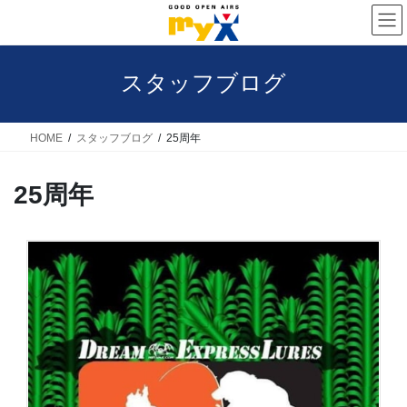
コ
ナ
ン
ビ
テ
ゲ
スタッフブログ
ン
ー
ツ
シ
へ
ョ
HOME
スタッフブログ
25周年
ス
ン
25周年
キ
に
ッ
移
プ
動