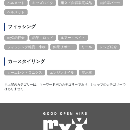
ヘルメット
キッズバイク
組立て自転車完成品
自転車パーツ
ヘルメット
フィッシング
myX釣行会
釣竿・ロッド
ルアー・ベイト
フィッシング雑貨・小物
釣果リポート
リール
レシピ紹介
カースタイリング
カーエレクトロニクス
エンジンオイル
展示車
※上記のカテゴリーは、キーワード別のカテゴリーであり、ショップのカテゴリーで
はありません。