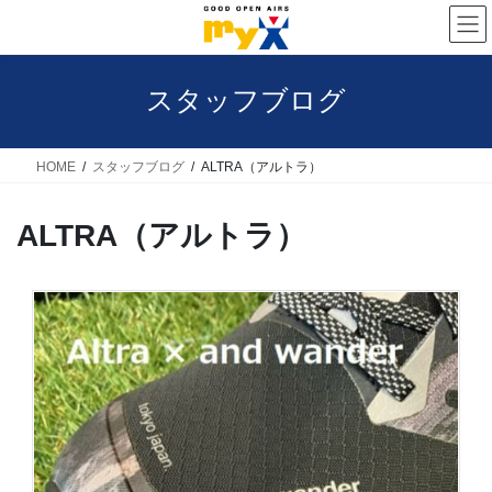
コ
ナ
ン
ビ
テ
ゲ
スタッフブログ
ン
ー
ツ
シ
へ
ョ
HOME
スタッフブログ
ALTRA（アルトラ）
ス
ン
ALTRA（アルトラ）
キ
に
ッ
移
プ
動