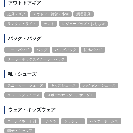
アウトドアギア
道具・ギア
アウトドア雑貨・小物
調理器具
ランタン・ライト
テント
レジャーグッズ・おもちゃ
パック・バッグ
トートバッグ
バッグ
バッグパック
防水バッグ
クーラーボックス／クーラーバック
靴・シューズ
スニーカー・シューズ
キッズシューズ
ハイキングシューズ
ランニングシューズ
スポーツサンダル、サンダル
ウェア・キッズウェア
コーディネート例
Tシャツ
ジャケット
パンツ・ボトムス
帽子・キャップ