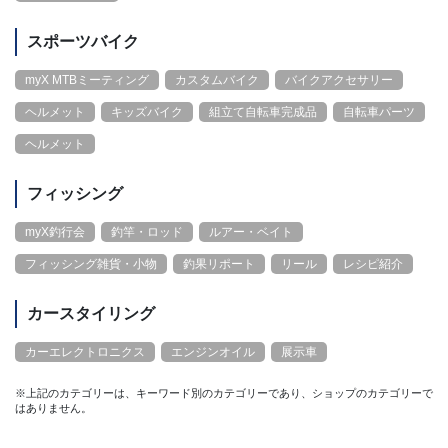
スポーツバイク
myX MTBミーティング
カスタムバイク
バイクアクセサリー
ヘルメット
キッズバイク
組立て自転車完成品
自転車パーツ
ヘルメット
フィッシング
myX釣行会
釣竿・ロッド
ルアー・ベイト
フィッシング雑貨・小物
釣果リポート
リール
レシピ紹介
カースタイリング
カーエレクトロニクス
エンジンオイル
展示車
※上記のカテゴリーは、キーワード別のカテゴリーであり、ショップのカテゴリーで
はありません。