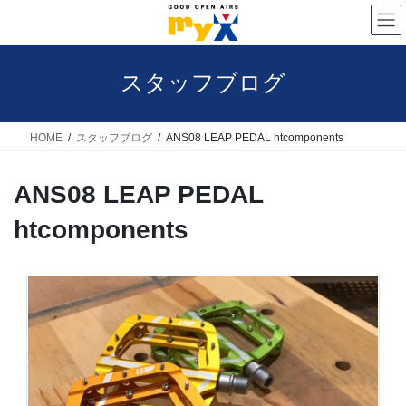
コ
ナ
ン
ビ
テ
ゲ
スタッフブログ
ン
ー
ツ
シ
へ
ョ
HOME
スタッフブログ
ANS08 LEAP PEDAL htcomponents
ス
ン
ANS08 LEAP PEDAL
キ
に
ッ
移
htcomponents
プ
動