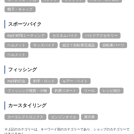
帽子・キャップ
スポーツバイク
myX MTBミーティング
カスタムバイク
バイクアクセサリー
ヘルメット
キッズバイク
組立て自転車完成品
自転車パーツ
ヘルメット
フィッシング
myX釣行会
釣竿・ロッド
ルアー・ベイト
フィッシング雑貨・小物
釣果リポート
リール
レシピ紹介
カースタイリング
カーエレクトロニクス
エンジンオイル
展示車
※上記のカテゴリーは、キーワード別のカテゴリーであり、ショップのカテゴリーで
はありません。