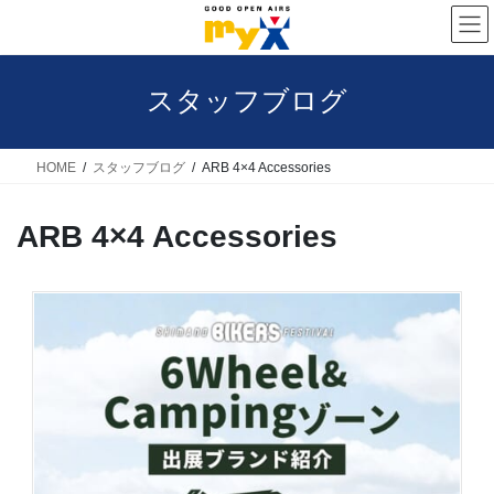
コ
ナ
ン
ビ
テ
ゲ
スタッフブログ
ン
ー
ツ
シ
へ
ョ
HOME
スタッフブログ
ARB 4×4 Accessories
ス
ン
ARB 4×4 Accessories
キ
に
ッ
移
プ
動