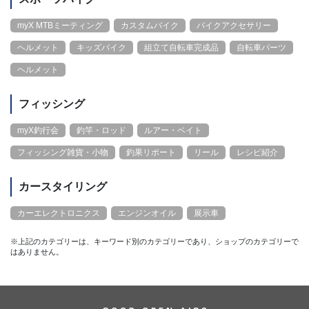
myX MTBミーティング
カスタムバイク
バイクアクセサリー
ヘルメット
キッズバイク
組立て自転車完成品
自転車パーツ
ヘルメット
フィッシング
myX釣行会
釣竿・ロッド
ルアー・ベイト
フィッシング雑貨・小物
釣果リポート
リール
レシピ紹介
カースタイリング
カーエレクトロニクス
エンジンオイル
展示車
※上記のカテゴリーは、キーワード別のカテゴリーであり、ショップのカテゴリーで
はありません。