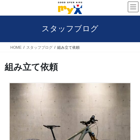
コ
ナ
ン
ビ
テ
ゲ
スタッフブログ
ン
ー
ツ
シ
へ
ョ
HOME
スタッフブログ
組み立て依頼
ス
ン
組み立て依頼
キ
に
ッ
移
プ
動