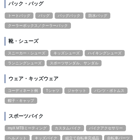
パック・バッグ
トートバッグ
バッグ
バッグパック
防水バッグ
クーラーボックス／クーラーバック
靴・シューズ
スニーカー・シューズ
キッズシューズ
ハイキングシューズ
ランニングシューズ
スポーツサンダル、サンダル
ウェア・キッズウェア
コーディネート例
Tシャツ
ジャケット
パンツ・ボトムス
帽子・キャップ
スポーツバイク
myX MTBミーティング
カスタムバイク
バイクアクセサリー
ヘルメット
キッズバイク
組立て自転車完成品
自転車パーツ