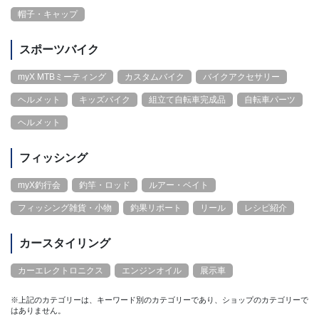
帽子・キャップ
スポーツバイク
myX MTBミーティング
カスタムバイク
バイクアクセサリー
ヘルメット
キッズバイク
組立て自転車完成品
自転車パーツ
ヘルメット
フィッシング
myX釣行会
釣竿・ロッド
ルアー・ベイト
フィッシング雑貨・小物
釣果リポート
リール
レシピ紹介
カースタイリング
カーエレクトロニクス
エンジンオイル
展示車
※上記のカテゴリーは、キーワード別のカテゴリーであり、ショップのカテゴリーで
はありません。