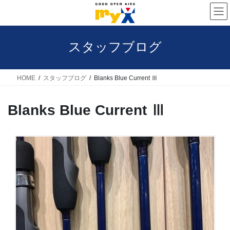
コ
ナ
ン
ビ
テ
ゲ
スタッフブログ
ン
ー
ツ
シ
へ
ョ
HOME
スタッフブログ
Blanks Blue Current Ⅲ
ス
ン
Blanks Blue Current Ⅲ
キ
に
ッ
移
プ
動