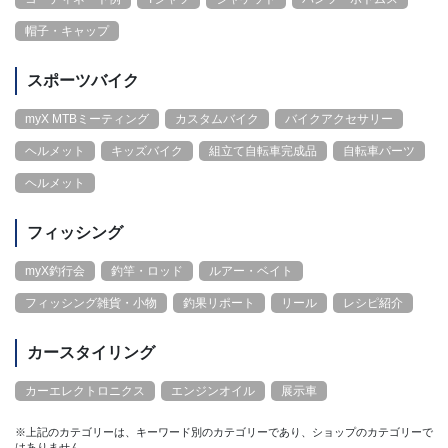
帽子・キャップ
スポーツバイク
myX MTBミーティング
カスタムバイク
バイクアクセサリー
ヘルメット
キッズバイク
組立て自転車完成品
自転車パーツ
ヘルメット
フィッシング
myX釣行会
釣竿・ロッド
ルアー・ベイト
フィッシング雑貨・小物
釣果リポート
リール
レシピ紹介
カースタイリング
カーエレクトロニクス
エンジンオイル
展示車
※上記のカテゴリーは、キーワード別のカテゴリーであり、ショップのカテゴリーで
はありません。