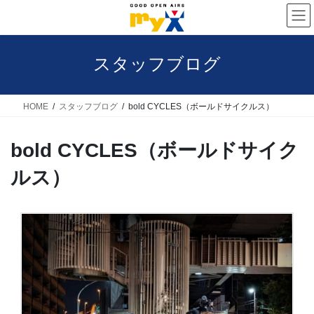
コ
ナ
ン
ビ
テ
ゲ
スタッフブログ
ン
ー
ツ
シ
へ
ョ
HOME
スタッフブログ
bold CYCLES（ボールドサイクルス）
ス
ン
bold CYCLES（ボールドサイク
キ
に
ッ
移
ルス）
プ
動