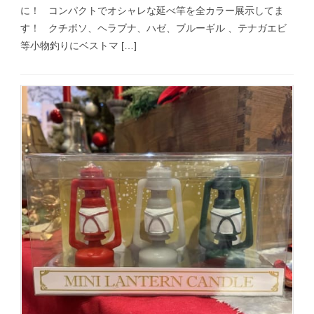
に！ コンパクトでオシャレな延べ竿を全カラー展示してま
す！ クチボソ、ヘラブナ、ハゼ、ブルーギル 、テナガエビ
等小物釣りにベストマ […]