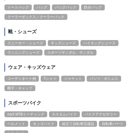
トートバッグ
バッグ
バッグパック
防水バッグ
クーラーボックス／クーラーバック
靴・シューズ
スニーカー・シューズ
キッズシューズ
ハイキングシューズ
ランニングシューズ
スポーツサンダル、サンダル
ウェア・キッズウェア
コーディネート例
Tシャツ
ジャケット
パンツ・ボトムス
帽子・キャップ
スポーツバイク
myX MTBミーティング
カスタムバイク
バイクアクセサリー
ヘルメット
キッズバイク
組立て自転車完成品
自転車パーツ