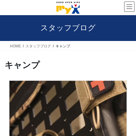
コ
ナ
ン
ビ
テ
ゲ
スタッフブログ
ン
ー
ツ
シ
へ
ョ
HOME
スタッフブログ
キャンプ
ス
ン
キャンプ
キ
に
ッ
移
プ
動