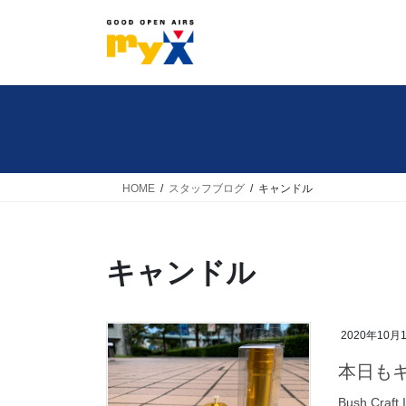
コ
ナ
ン
ビ
テ
ゲ
ン
ー
ツ
シ
へ
ョ
ス
ン
キ
に
HOME
スタッフブログ
キャンドル
ッ
移
プ
動
キャンドル
2020年10月
本日もキ
Bush Cr