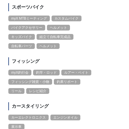
スポーツバイク
myX MTBミーティング
カスタムバイク
バイクアクセサリー
ヘルメット
キッズバイク
組立て自転車完成品
自転車パーツ
ヘルメット
フィッシング
myX釣行会
釣竿・ロッド
ルアー・ベイト
フィッシング雑貨・小物
釣果リポート
リール
レシピ紹介
カースタイリング
カーエレクトロニクス
エンジンオイル
展示車