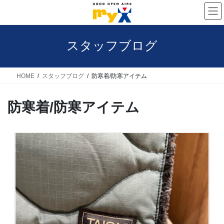
コ
ナ
ン
ビ
テ
ゲ
スタッフブログ
ン
ー
ツ
シ
へ
ョ
HOME
スタッフブログ
防寒着/防寒アイテム
ス
ン
防寒着/防寒アイテム
キ
に
ッ
移
プ
動