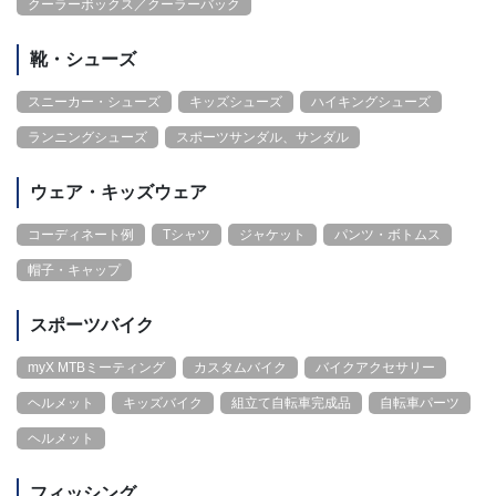
クーラーボックス／クーラーバック
靴・シューズ
スニーカー・シューズ
キッズシューズ
ハイキングシューズ
ランニングシューズ
スポーツサンダル、サンダル
ウェア・キッズウェア
コーディネート例
Tシャツ
ジャケット
パンツ・ボトムス
帽子・キャップ
スポーツバイク
myX MTBミーティング
カスタムバイク
バイクアクセサリー
ヘルメット
キッズバイク
組立て自転車完成品
自転車パーツ
ヘルメット
フィッシング