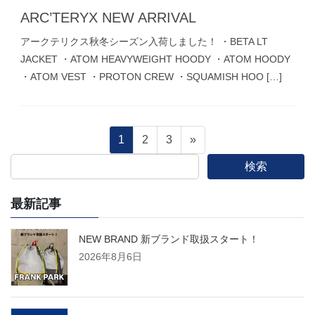
ARC’TERYX NEW ARRIVAL
アークテリクス秋冬シーズン入荷しました！ ・BETA LT
JACKET ・ATOM HEAVYWEIGHT HOODY ・ATOM HOODY
・ATOM VEST ・PROTON CREW ・SQUAMISH HOO […]
投
固
固
固
1
2
3
»
定
定
定
検索
稿
ペ
ペ
ペ
ー
ー
ー
最新記事
の
ジ
ジ
ジ
ペ
NEW BRAND 新ブランド取扱スタート！
2026年8月6日
ー
ジ