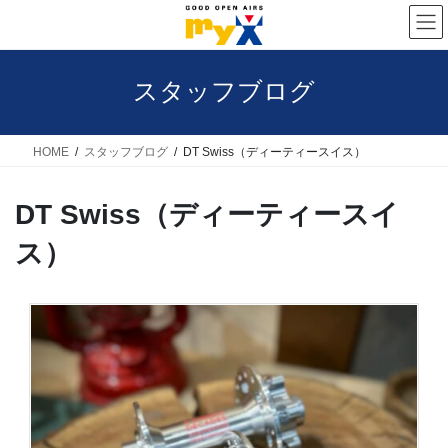
コ
ナ
ン
ビ
テ
ゲ
スタッフブログ
ン
ー
ツ
シ
へ
ョ
HOME
スタッフブログ
DT Swiss（ディーティースイス）
ス
ン
DT Swiss（ディーティースイ
キ
に
ッ
移
ス）
プ
動