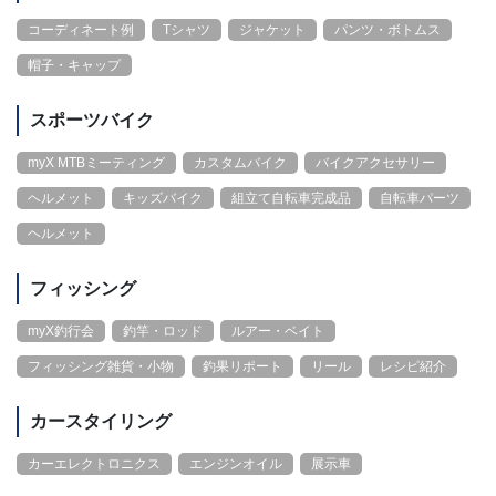
コーディネート例
Tシャツ
ジャケット
パンツ・ボトムス
帽子・キャップ
スポーツバイク
myX MTBミーティング
カスタムバイク
バイクアクセサリー
ヘルメット
キッズバイク
組立て自転車完成品
自転車パーツ
ヘルメット
フィッシング
myX釣行会
釣竿・ロッド
ルアー・ベイト
フィッシング雑貨・小物
釣果リポート
リール
レシピ紹介
カースタイリング
カーエレクトロニクス
エンジンオイル
展示車