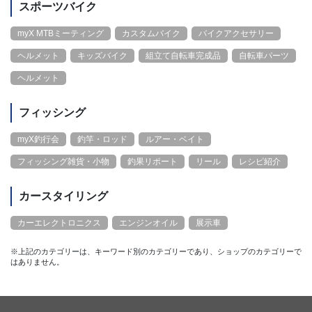
スポーツバイク
myX MTBミーティング
カスタムバイク
バイクアクセサリー
ヘルメット
キッズバイク
組立て自転車完成品
自転車パーツ
ヘルメット
フィッシング
myX釣行会
釣竿・ロッド
ルアー・ベイト
フィッシング雑貨・小物
釣果リポート
リール
レシピ紹介
カースタイリング
カーエレクトロニクス
エンジンオイル
展示車
※上記のカテゴリーは、キーワード別のカテゴリーであり、ショップのカテゴリーで
はありません。