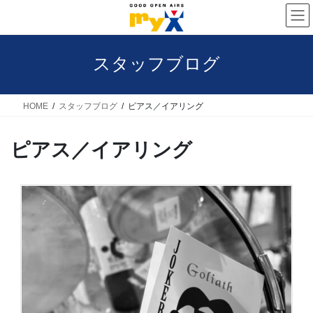
コ
ナ
ン
ビ
テ
ゲ
スタッフブログ
ン
ー
ツ
シ
へ
ョ
HOME
スタッフブログ
ピアス／イアリング
ス
ン
ピアス／イアリング
キ
に
ッ
移
プ
動