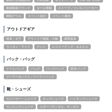
新規取扱ブランド
セール情報
ストーブ／コンロ／ヒーター
BBQグリル
イベント紹介
イベント案内
アウトドアギア
道具・ギア
アウトドア雑貨・小物
調理器具
ランタン・ライト
テント
レジャーグッズ・おもちゃ
パック・バッグ
トートバッグ
バッグ
バッグパック
防水バッグ
クーラーボックス／クーラーバック
靴・シューズ
スニーカー・シューズ
キッズシューズ
ハイキングシューズ
ランニングシューズ
スポーツサンダル、サンダル