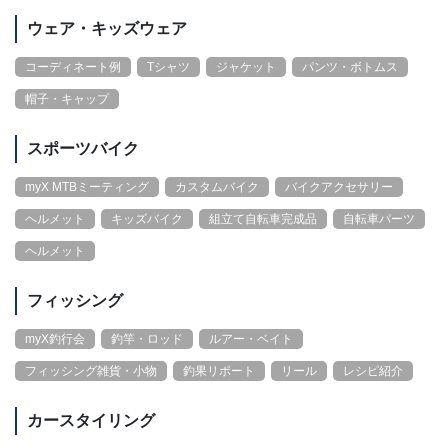
ウェア・キッズウェア
コーディネート例
Tシャツ
ジャケット
パンツ・ボトムス
帽子・キャップ
スポーツバイク
myX MTBミーティング
カスタムバイク
バイクアクセサリー
ヘルメット
キッズバイク
組立て自転車完成品
自転車パーツ
ヘルメット
フィッシング
myX釣行会
釣竿・ロッド
ルアー・ベイト
フィッシング雑貨・小物
釣果リポート
リール
レシピ紹介
カースタイリング