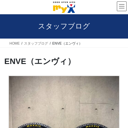
コ
ナ
ン
ビ
テ
ゲ
スタッフブログ
ン
ー
ツ
シ
へ
ョ
HOME
スタッフブログ
ENVE（エンヴィ）
ス
ン
ENVE（エンヴィ）
キ
に
ッ
移
プ
動