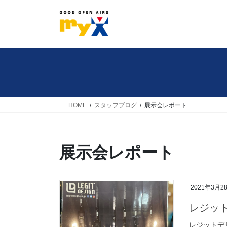
コ
ナ
ン
ビ
テ
ゲ
ン
ー
ツ
シ
へ
ョ
ス
ン
キ
に
HOME
スタッフブログ
展示会レポート
ッ
移
プ
動
展示会レポート
2021年3月2
レジッ
レジットデ