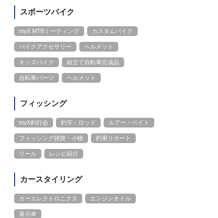
スポーツバイク
myX MTBミーティング
カスタムバイク
バイクアクセサリー
ヘルメット
キッズバイク
組立て自転車完成品
自転車パーツ
ヘルメット
フィッシング
myX釣行会
釣竿・ロッド
ルアー・ベイト
フィッシング雑貨・小物
釣果リポート
リール
レシピ紹介
カースタイリング
カーエレクトロニクス
エンジンオイル
展示車