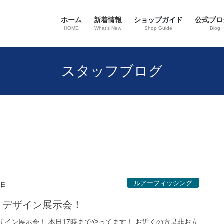
ホーム
新着情報
ショップガイド
公式ブロ
HOME
What’s New
Shop Guide
Blog
スタッフブログ
ルアーフィッシング
8日
トデザイン展示会！
ザイン展示会！ 本日17時までやってます！ お近くの方是非お立