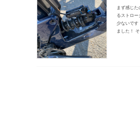
まず感じた
るストロー
少ないです
ました！ そし