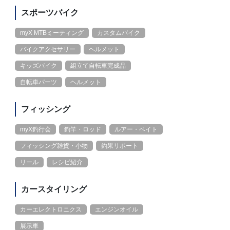
スポーツバイク
myX MTBミーティング
カスタムバイク
バイクアクセサリー
ヘルメット
キッズバイク
組立て自転車完成品
自転車パーツ
ヘルメット
フィッシング
myX釣行会
釣竿・ロッド
ルアー・ベイト
フィッシング雑貨・小物
釣果リポート
リール
レシピ紹介
カースタイリング
カーエレクトロニクス
エンジンオイル
展示車