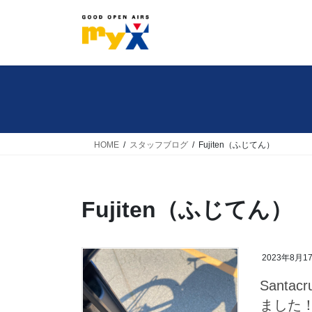
コ
ナ
ン
ビ
テ
ゲ
ン
ー
ツ
シ
へ
ョ
ス
ン
キ
に
HOME
スタッフブログ
Fujiten（ふじてん）
ッ
移
プ
動
Fujiten（ふじてん）
2023年8月1
Santa
ました