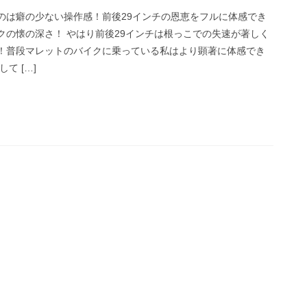
のは癖の少ない操作感！前後29インチの恩恵をフルに体感でき
クの懐の深さ！ やはり前後29インチは根っこでの失速が著しく
！普段マレットのバイクに乗っている私はより顕著に体感でき
て […]