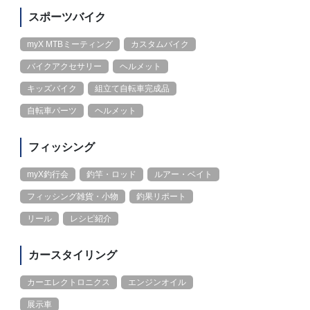
スポーツバイク
myX MTBミーティング
カスタムバイク
バイクアクセサリー
ヘルメット
キッズバイク
組立て自転車完成品
自転車パーツ
ヘルメット
フィッシング
myX釣行会
釣竿・ロッド
ルアー・ベイト
フィッシング雑貨・小物
釣果リポート
リール
レシピ紹介
カースタイリング
カーエレクトロニクス
エンジンオイル
展示車