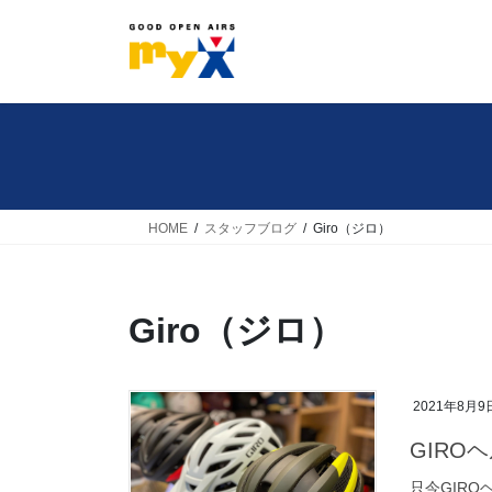
コ
ナ
ン
ビ
テ
ゲ
ン
ー
ツ
シ
へ
ョ
ス
ン
キ
に
HOME
スタッフブログ
Giro（ジロ）
ッ
移
プ
動
Giro（ジロ）
2021年8月9
GIRO
只今GIR