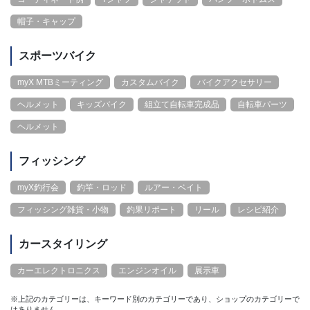
帽子・キャップ
スポーツバイク
myX MTBミーティング
カスタムバイク
バイクアクセサリー
ヘルメット
キッズバイク
組立て自転車完成品
自転車パーツ
ヘルメット
フィッシング
myX釣行会
釣竿・ロッド
ルアー・ベイト
フィッシング雑貨・小物
釣果リポート
リール
レシピ紹介
カースタイリング
カーエレクトロニクス
エンジンオイル
展示車
※上記のカテゴリーは、キーワード別のカテゴリーであり、ショップのカテゴリーで
はありません。