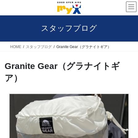
コ
ナ
ン
ビ
テ
ゲ
スタッフブログ
ン
ー
ツ
シ
へ
ョ
HOME
スタッフブログ
Granite Gear（グラナイトギア）
ス
ン
Granite Gear（グラナイトギ
キ
に
ッ
移
ア）
プ
動