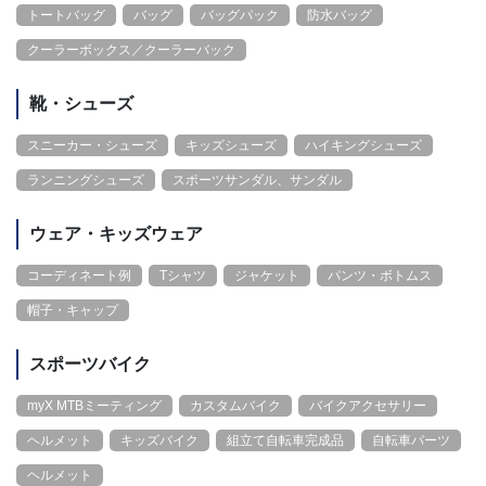
トートバッグ
バッグ
バッグパック
防水バッグ
クーラーボックス／クーラーバック
靴・シューズ
スニーカー・シューズ
キッズシューズ
ハイキングシューズ
ランニングシューズ
スポーツサンダル、サンダル
ウェア・キッズウェア
コーディネート例
Tシャツ
ジャケット
パンツ・ボトムス
帽子・キャップ
スポーツバイク
myX MTBミーティング
カスタムバイク
バイクアクセサリー
ヘルメット
キッズバイク
組立て自転車完成品
自転車パーツ
ヘルメット