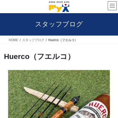
コ
ナ
ン
ビ
テ
ゲ
スタッフブログ
ン
ー
ツ
シ
へ
ョ
HOME
スタッフブログ
Huerco（フエルコ）
ス
ン
Huerco（フエルコ）
キ
に
ッ
移
プ
動