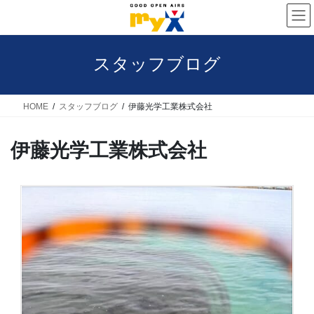
コ
ナ
ン
ビ
テ
ゲ
スタッフブログ
ン
ー
ツ
シ
へ
ョ
HOME
スタッフブログ
伊藤光学工業株式会社
ス
ン
伊藤光学工業株式会社
キ
に
ッ
移
プ
動