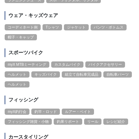
ウェア・キッズウェア
コーディネート例
Tシャツ
ジャケット
パンツ・ボトムス
帽子・キャップ
スポーツバイク
myX MTBミーティング
カスタムバイク
バイクアクセサリー
ヘルメット
キッズバイク
組立て自転車完成品
自転車パーツ
ヘルメット
フィッシング
myX釣行会
釣竿・ロッド
ルアー・ベイト
フィッシング雑貨・小物
釣果リポート
リール
レシピ紹介
カースタイリング