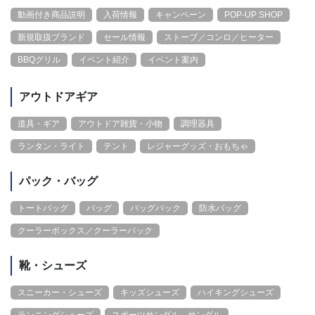
動画付き商品説明
入荷情報
キャンペーン
POP-UP SHOP
新規取扱ブランド
セール情報
ストーブ／コンロ／ヒーター
BBQグリル
イベント紹介
イベント案内
アウトドアギア
道具・ギア
アウトドア雑貨・小物
調理器具
ランタン・ライト
テント
レジャーグッズ・おもちゃ
パック・バッグ
トートバッグ
バッグ
バッグパック
防水バッグ
クーラーボックス／クーラーバック
靴・シューズ
スニーカー・シューズ
キッズシューズ
ハイキングシューズ
ランニングシューズ
スポーツサンダル、サンダル