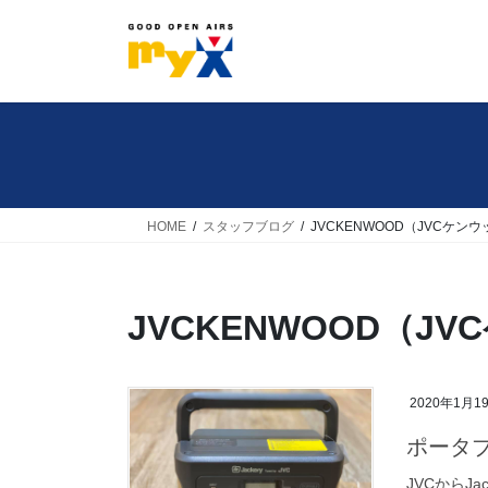
コ
ナ
ン
ビ
テ
ゲ
ン
ー
ツ
シ
へ
ョ
ス
ン
キ
に
HOME
スタッフブログ
JVCKENWOOD（JVCケン
ッ
移
プ
動
JVCKENWOOD（J
2020年1月1
ポータ
JVCからJ