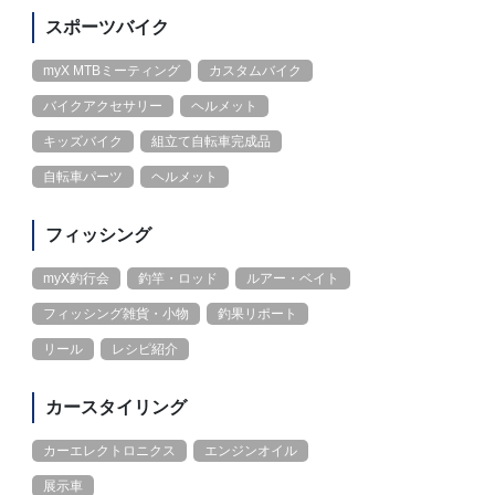
スポーツバイク
myX MTBミーティング
カスタムバイク
バイクアクセサリー
ヘルメット
キッズバイク
組立て自転車完成品
自転車パーツ
ヘルメット
フィッシング
myX釣行会
釣竿・ロッド
ルアー・ベイト
フィッシング雑貨・小物
釣果リポート
リール
レシピ紹介
カースタイリング
カーエレクトロニクス
エンジンオイル
展示車