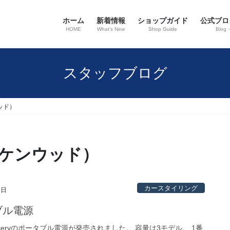
ホーム
新着情報
ショップガイド
公式ブロ
HOME
What’s New
Shop Guide
Blog
スタッフブログ
ウッド）
VCケンウッド）
カースタイリング
9日
ブル電源
aceryのポータブル電源が発売されました。 容量は3モデル。 1番